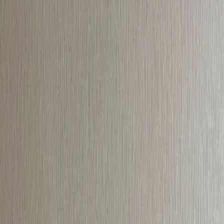
🎁【限時優惠】新用戶首月 $199 / 人，數位升級趁現在
立即了解方案