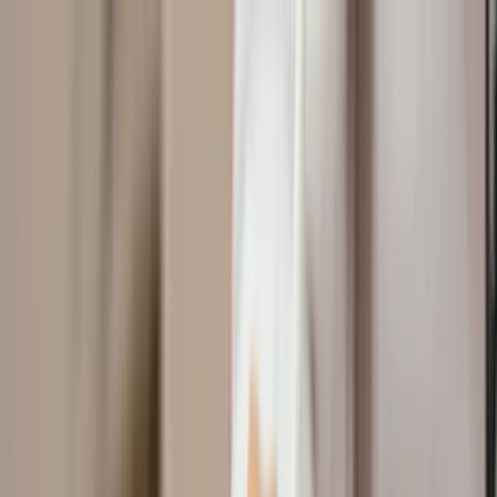
🎁【限時優惠】新用戶首月 $199 / 人，數位升級趁現在
立即了解方案