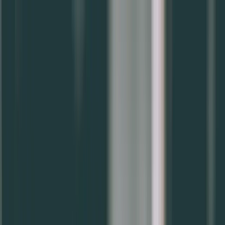
🎁【限時優惠】新用戶首月 $199 / 人，數位升級趁現在
立即了解方案