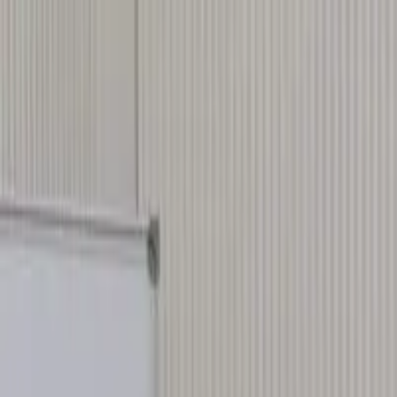
🎁【限時優惠】新用戶首月 $199 / 人，數位升級趁現在
立即了解方案