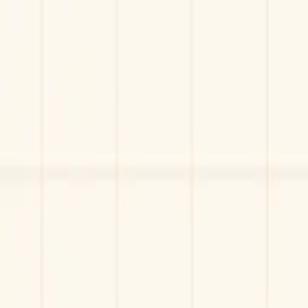
🎁【限時優惠】新用戶首月 $199 / 人，數位升級趁現在
立即了解方案