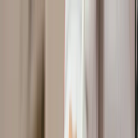
🎁【限時優惠】新用戶首月 $199 / 人，數位升級趁現在
立即了解方案