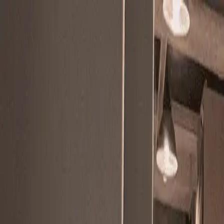
🎁【限時優惠】新用戶首月 $199 / 人，數位升級趁現在
立即了解方案