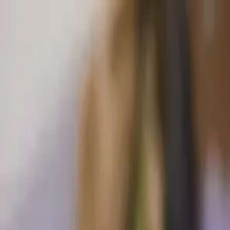
🎁【限時優惠】新用戶首月 $199 / 人，數位升級趁現在
立即了解方案