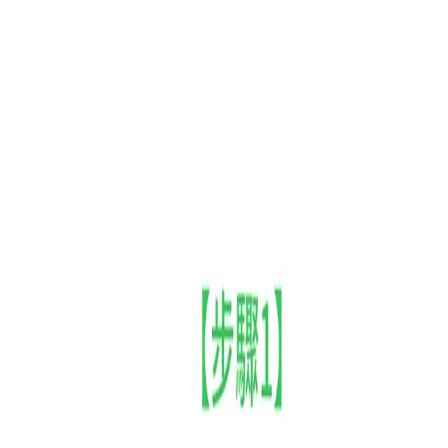
🎁【限時優惠】新用戶首月 $199 / 人，數位升級趁現在
立即了解方案